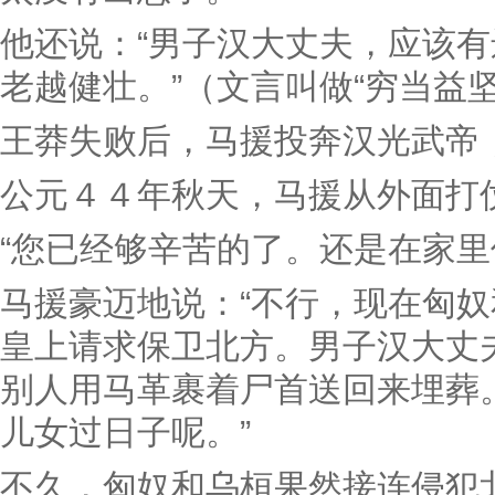
他还说：“男子汉大丈夫，应该
老越健壮。”（文言叫做“穷当益
王莽失败后，马援投奔汉光武帝
公元４４年秋天，马援从外面打
“您已经够辛苦的了。还是在家里
马援豪迈地说：“不行，现在匈
皇上请求保卫北方。男子汉大丈
别人用马革裹着尸首送回来埋葬
儿女过日子呢。”
不久，匈奴和乌桓果然接连侵犯