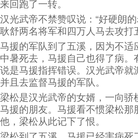
来回跑了一转。
汉光武帝不禁赞叹说：“好硬朗的
耿舒两名将军和四万人马去攻打
马援的军队到了五溪，因为不适
中暑死去，马援自己也得了病。
说是马援指挥错误。汉光武帝就
并且去监督马援的军队。
梁松是汉光武帝的女婿，一向骄
马援的朋友。马援看不惯梁松那
他，梁松从此记下了恨。
梁松到了五溪，马援已经害病死