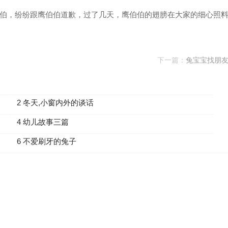
伯，纷纷跟鹰伯伯道歉，过了几天，鹰伯伯的翅膀在大家的细心照
下一篇：
兔宝宝找朋
2 冬天,小窗内外的谈话
4 幼儿故事三篇
6 不爱刷牙的兔子