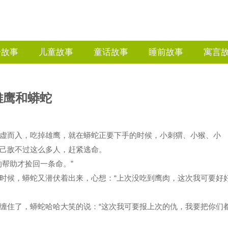
语故事
儿童故事
童话故事
睡前故事
寓言
雄鹰和蟒蛇
虚而入，吃掉雄鹰，就在蟒蛇正要下手的时候，小刺猬、小猴、小
己敌不过这么多人，赶紧逃命。
帮助才捡回一条命。”
时候，蟒蛇又潜伏着出来，心想：“上次没吃到鹰肉，这次我可要好
缠住了，蟒蛇哈哈大笑的说：“这次我可要报上次的仇，我要把你们