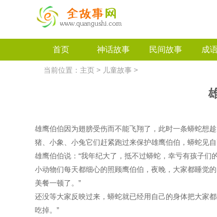
首页
神话故事
民间故事
成
当前位置：
主页
>
儿童故事
>
雄鹰伯伯因为翅膀受伤而不能飞翔了，此时一条蟒蛇想趁
猪、小象、小兔它们赶紧跑过来保护雄鹰伯伯，蟒蛇见自
雄鹰伯伯说：“我年纪大了，抵不过蟒蛇，幸亏有孩子们的
小动物们每天都细心的照顾鹰伯伯，夜晚，大家都睡觉的
美餐一顿了。”
还没等大家反映过来，蟒蛇就已经用自己的身体把大家都
吃掉。”