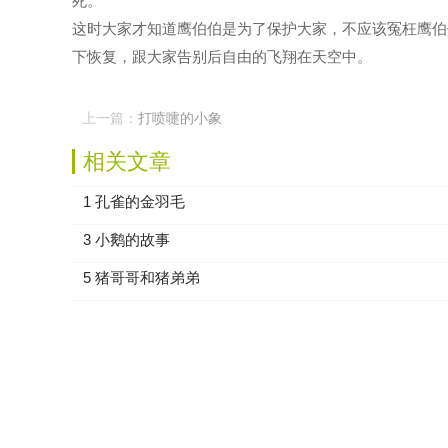
死。
这时大家才知道鹰伯伯是为了保护大家，不应该冤枉鹰伯
下恢复，跟大家告别后自由的飞翔在天空中。
上一篇：
打喷嚏的小象
相关文章
1 孔雀的金羽毛
3 小鹅的故事
5 猪哥哥和猪弟弟