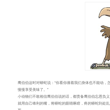
鹰伯伯这时对蟒蛇说：“你看你缠着我们身体也不能动，
慢慢享受美味了。”
小动物们不敢相信鹰伯伯说的话，都责备鹰伯伯忘恩负义
就用自己锋利的嘴，将蟒蛇的眼睛啄瞎，疼的蟒蛇到处乱