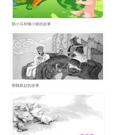
料
勤小马和懒小猪的故事
友
围魏救赵的故事