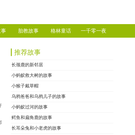
故事
胎教故事
格林童话
一千零一夜
推荐故事
长颈鹿的新邻居
小蚂蚁救大树的故事
小猴子戴草帽
乌鸦爸爸和乌鸦儿子的故事
好
小蚂蚁过河的故事
鳄鱼和扁角鹿的故事
都
长耳朵兔和小老虎的故事