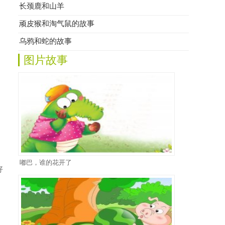
长颈鹿和山羊
顽皮猴和淘气鼠的故事
乌鸦和蛇的故事
图片故事
嘟巴，谁的花开了
好
伯