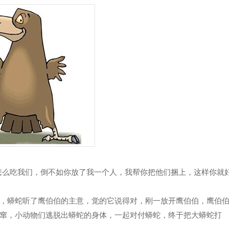
怎么吃我们，倒不如你放了我一个人，我帮你把他们捆上，这样你就
，蟒蛇听了鹰伯伯的主意，觉的它说得对，刚一放开鹰伯伯，鹰伯
窜，小动物们逃脱出蟒蛇的身体，一起对付蟒蛇，终于把大蟒蛇打