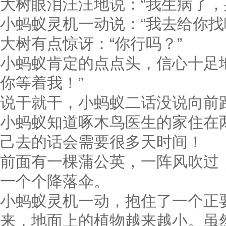
大树眼泪汪汪地说：“我生病了，
小蚂蚁灵机一动说：“我去给你找
大树有点惊讶：“你行吗？”
小蚂蚁肯定的点点头，信心十足
你等着我！”
说干就干，小蚂蚁二话没说向前
小蚂蚁知道啄木鸟医生的家住在
己去的话会需要很多天时间！
前面有一棵蒲公英，一阵风吹过
一个个降落伞。
小蚂蚁灵机一动，抱住了一个正
来，地面上的植物越来越小。虽