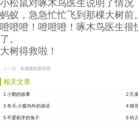
小松鼠对啄木鸟医生说明了情况
蚂蚁，急急忙忙飞到那棵大树前
噔噔噔！噔噔噔！啄木鸟医生很
了。
大树得救啦！
上一篇：
长颈鹿的新邻居
相关文章
1 小鹅的故事
2 孔
3 冬天,小窗内外的谈话
4 猪
5 不爱刷牙的兔子
6 幼