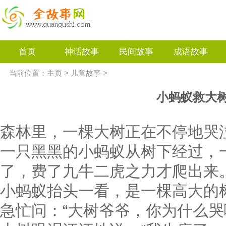
首页
神话故事
民间故事
成语故事
当前位置：
主页
>
儿童故事
>
小蚂蚁救大
森林里，一棵大树正在不停地哭
一只黑黑的小蚂蚁从树下经过，
了，费了九牛二虎之力才爬出来
小蚂蚁抬头一看，是一棵高大的
急忙问：“大树爷爷，你为什么哭