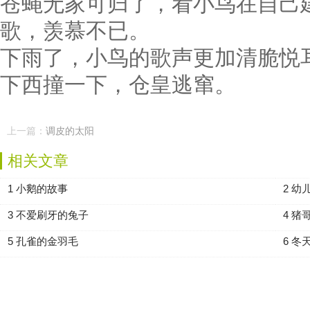
苍蝇无家可归了，看小鸟在自己
歌，羡慕不已。
下雨了，小鸟的歌声更加清脆悦
下西撞一下，仓皇逃窜。
上一篇：
调皮的太阳
相关文章
1 小鹅的故事
2 幼
3 不爱刷牙的兔子
4 猪
5 孔雀的金羽毛
6 冬