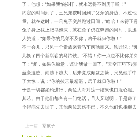
了，他想：“如果我怕挨打，就永远得不到房子啦！”
约定的时间到了，三兄弟按时回到了父亲的身边。不过他
量。就在这时，一只兔子突然跑过田间，“哈哈！来得正是
兔子身上抹上肥皂泡沫，就在兔子仍在奔跑的同时，以迅
人赞道，“如果你的兄弟不及你，房子就归你啦！”
不一会儿，只见一个贵族乘着马车疾驰而来。铁匠说：“
儿换了四个新崭崭的马蹄铁。“不错！你一点也不比你弟弟
了：“爹，如果你愿意，该让我做一回了。”天空正巧下
丝毫湿迹。雨越下越大，后来竟成倾盆之势，只见他手中
了大惊，说：“你的技艺最精湛，房子就归你啦！”
于是一切都如约进行，两位大哥对这一结果也口服心服。
其艺。由于他们都各有一门绝活，且人又聪明，于是赚了
个得病先去世了，其他两位悲伤不已，不久他们也相继去
上一篇：
犟孩子