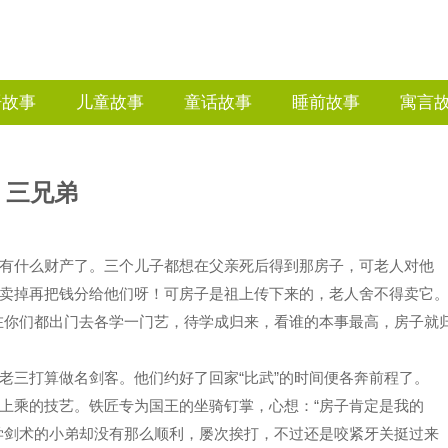
语故事
儿童故事
童话故事
睡前故事
寓言
三兄弟
有什么财产了。三个儿子都想在父亲死后得到那房子，可老人对他
卖掉再把钱分给他们呀！可房子是祖上传下来的，老人舍不得卖它
在你们都出门去各学一门艺，待学成归来，看谁的本事最高，房子就
老三打算做名剑客。他们约好了回家“比武”的时间便各奔前程了。
上乘的技艺。铁匠专为国王的坐骑钉掌，心想：“房子肯定是我的
学剑术的小弟却没有那么顺利，屡次挨打，不过还是咬紧牙关挺过来