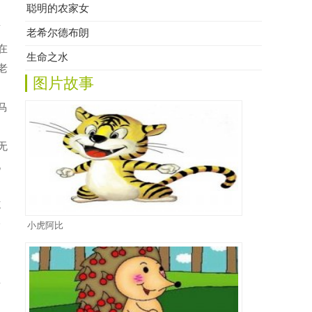
聪明的农家女
商
老希尔德布朗
在
生命之水
老
图片故事
马
无
见
施
一
小虎阿比
。
灯