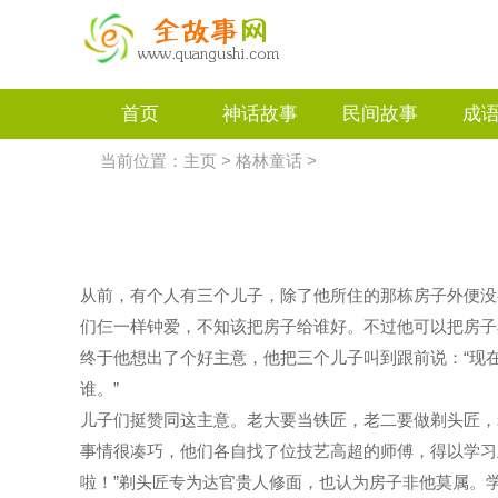
首页
神话故事
民间故事
成
当前位置：
主页
>
格林童话
>
从前，有个人有三个儿子，除了他所住的那栋房子外便没
们仨一样钟爱，不知该把房子给谁好。不过他可以把房子
终于他想出了个好主意，他把三个儿子叫到跟前说：“现
谁。”
儿子们挺赞同这主意。老大要当铁匠，老二要做剃头匠，
事情很凑巧，他们各自找了位技艺高超的师傅，得以学习
啦！”剃头匠专为达官贵人修面，也认为房子非他莫属。