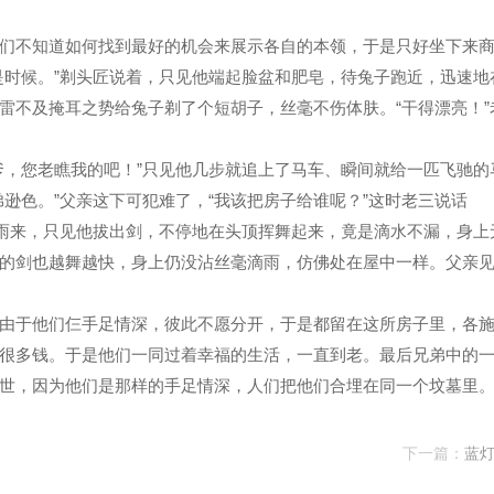
们不知道如何找到最好的机会来展示各自的本领，于是只好坐下来
时候。”剃头匠说着
，只见他端起脸盆和肥皂，待兔子跑近，迅速地
雷不及掩耳之势给兔子剃了个短胡子，丝毫不伤体肤。“干得漂亮！”
爹，您老瞧我的吧！”只见他几步就追上了马车、瞬间就给一匹飞驰的
逊色。”父亲这下可犯难了，“我该把房子给谁呢？”这时老三说话
起雨来，只见他拔出剑，不停地在头顶挥舞起来，竟是滴水不漏，身上
的剑也越舞越快，身上仍没沾丝毫滴雨，仿佛处在屋中一样。父亲
由于他们仨手足情深，彼此不愿分开，于是都留在这所房子里，各
很多钱。于是他们一同过着幸福的生活，一直到老。最后兄弟中的
世，因为他们是那样的手足情深，人们把他们合埋在同一个坟墓里
下一篇：
蓝